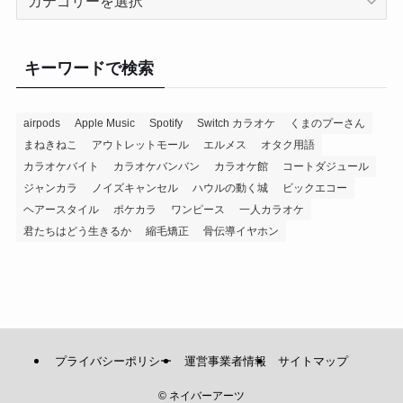
テ
ゴ
リ
キーワードで検索
ー
airpods
Apple Music
Spotify
Switch カラオケ
くまのプーさん
まねきねこ
アウトレットモール
エルメス
オタク用語
カラオケバイト
カラオケバンバン
カラオケ館
コートダジュール
ジャンカラ
ノイズキャンセル
ハウルの動く城
ビックエコー
ヘアースタイル
ポケカラ
ワンピース
一人カラオケ
君たちはどう生きるか
縮毛矯正
骨伝導イヤホン
プライバシーポリシー
運営事業者情報
サイトマップ
©
ネイバーアーツ