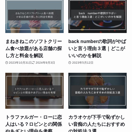
まねきねこのソフトクリー
back numberの歌詞がやば
ム食べ放題がある店舗の探
いと言う理由３選｜どこが
し方と料金を解説
いいのかを解説
2023年10月31日
2024年9月3日
2023年5月12日
トラファルガー・ローに恋
カラオケが下手で恥ずかし
人はいる？ロビンとの関係
い音痴の人たちにおすすめ
やあざとい理由を考察
の対処法３選