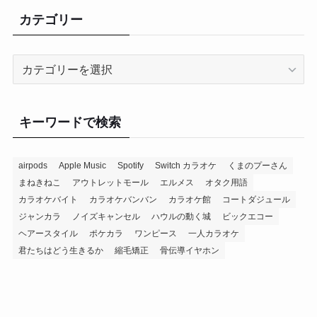
カテゴリー
カ
テ
ゴ
リ
キーワードで検索
ー
airpods
Apple Music
Spotify
Switch カラオケ
くまのプーさん
まねきねこ
アウトレットモール
エルメス
オタク用語
カラオケバイト
カラオケバンバン
カラオケ館
コートダジュール
ジャンカラ
ノイズキャンセル
ハウルの動く城
ビックエコー
ヘアースタイル
ポケカラ
ワンピース
一人カラオケ
君たちはどう生きるか
縮毛矯正
骨伝導イヤホン