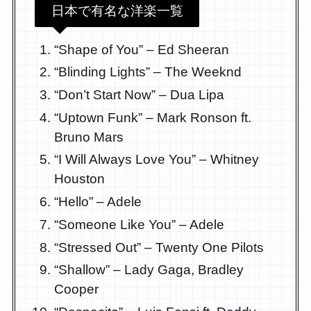
日本で有名な洋楽一覧
“Shape of You” – Ed Sheeran
“Blinding Lights” – The Weeknd
“Don’t Start Now” – Dua Lipa
“Uptown Funk” – Mark Ronson ft.
Bruno Mars
“I Will Always Love You” – Whitney
Houston
“Hello” – Adele
“Someone Like You” – Adele
“Stressed Out” – Twenty One Pilots
“Shallow” – Lady Gaga, Bradley
Cooper