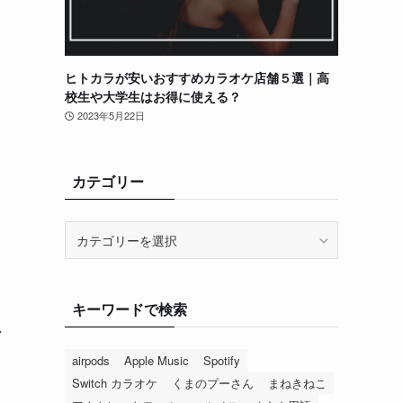
ヒトカラが安いおすすめカラオケ店舗５選｜高
校生や大学生はお得に使える？
2023年5月22日
カテゴリー
カ
テ
ゴ
リ
、
キーワードで検索
ー
れ
airpods
Apple Music
Spotify
Switch カラオケ
くまのプーさん
まねきねこ