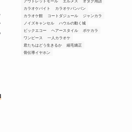
アウトレットモール
エルメス
オタク用語
カラオケバイト
カラオケバンバン
め
カラオケ館
コートダジュール
ジャンカラ
や
ノイズキャンセル
ハウルの動く城
ビックエコー
ヘアースタイル
ポケカラ
の
ワンピース
一人カラオケ
君たちはどう生きるか
縮毛矯正
骨伝導イヤホン
由
と