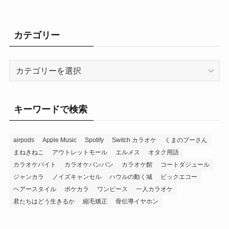
カテゴリー
カ
テ
ゴ
リ
キーワードで検索
ー
airpods
Apple Music
Spotify
Switch カラオケ
くまのプーさん
まねきねこ
アウトレットモール
エルメス
オタク用語
カラオケバイト
カラオケバンバン
カラオケ館
コートダジュール
ジャンカラ
ノイズキャンセル
ハウルの動く城
ビックエコー
ヘアースタイル
ポケカラ
ワンピース
一人カラオケ
君たちはどう生きるか
縮毛矯正
骨伝導イヤホン