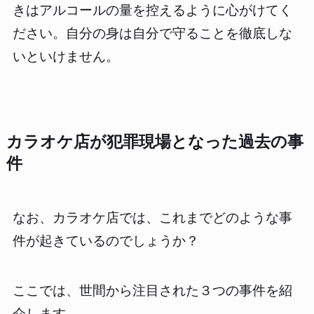
きはアルコールの量を控えるように心がけてく
ださい。自分の身は自分で守ることを徹底しな
いといけません。
カラオケ店が犯罪現場となった過去の事
件
なお、カラオケ店では、これまでどのような事
件が起きているのでしょうか？
ここでは、世間から注目された３つの事件を紹
介します。