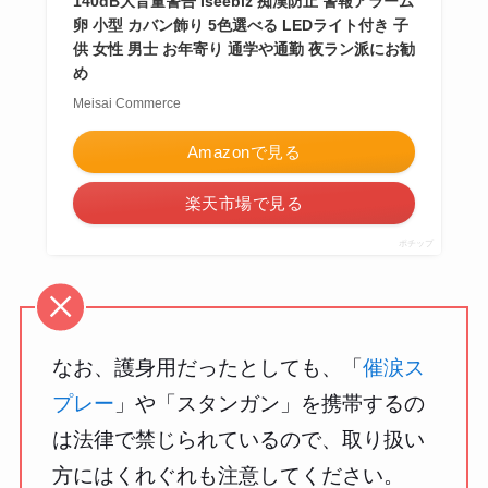
140dB大音量警告 Iseebiz 痴漢防止 警報アラーム
卵 小型 カバン飾り 5色選べる LEDライト付き 子
供 女性 男士 お年寄り 通学や通勤 夜ラン派にお勧
め
Meisai Commerce
Amazonで見る
楽天市場で見る
ポチップ
なお、護身用だったとしても、「
催涙ス
プレー
」や「スタンガン」を携帯するの
は法律で禁じられているので、取り扱い
方にはくれぐれも注意してください。