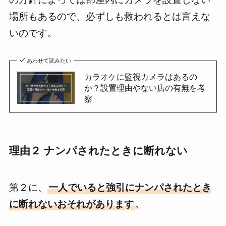
場所もあるので、必ずしも救われるとは言えな
いのです。
あわせて読みたい
カラオケに監視カメラはあるの
か？設置理由やない店の有無を考
察
理由２ ナンパされたときに断れない
第２に、
一人でいると強引にナンパされたとき
に断れないおそれがあります
。