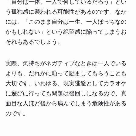
「自分は一体、一人で何しているだろう」とい
う孤独感に襲われる可能性があるのです。なか
には、「このまま自分は一生、一人ぼっちなの
かもしれない」という絶望感に陥ってしまうお
それもあるでしょう。
実際、気持ちがネガティブなときは一人でいる
よりも、だれかに頼って励ましてもらうことも
大切です。いわゆる、現実逃避としてカラオケ
に遊びに行っても問題は後回しになるので、真
面目な人ほど後から病んでしまう危険性がある
のです。