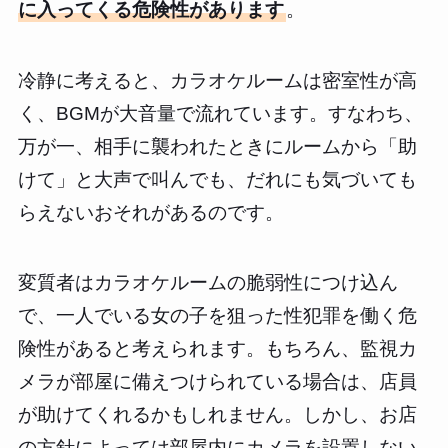
に入ってくる危険性があります
。
冷静に考えると、カラオケルームは密室性が高
く、BGMが大音量で流れています。すなわち、
万が一、相手に襲われたときにルームから「助
けて」と大声で叫んでも、だれにも気づいても
らえないおそれがあるのです。
変質者はカラオケルームの脆弱性につけ込ん
で、一人でいる女の子を狙った性犯罪を働く危
険性があると考えられます。もちろん、監視カ
メラが部屋に備えつけられている場合は、店員
が助けてくれるかもしれません。しかし、お店
の方針によっては部屋内にカメラを設置しない