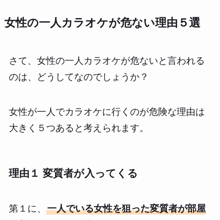
女性の一人カラオケが危ない理由５選
さて、女性の一人カラオケが危ないと言われる
のは、どうしてなのでしょうか？
女性が一人でカラオケに行くのが危険な理由は
大きく５つあると考えられます。
理由１ 変質者が入ってくる
第１に、
一人でいる女性を狙った変質者が部屋