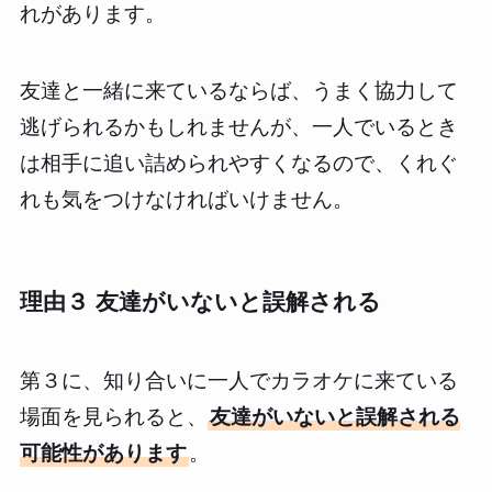
れがあります。
友達と一緒に来ているならば、うまく協力して
逃げられるかもしれませんが、一人でいるとき
は相手に追い詰められやすくなるので、くれぐ
れも気をつけなければいけません。
理由３ 友達がいないと誤解される
第３に、知り合いに一人でカラオケに来ている
場面を見られると、
友達がいないと誤解される
可能性があります
。