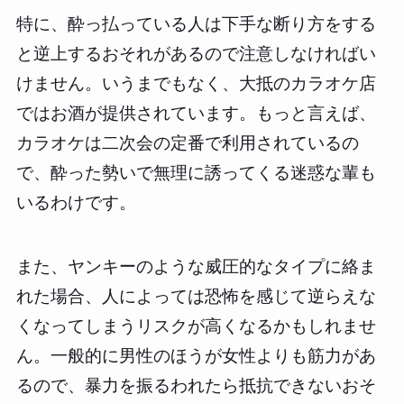
特に、酔っ払っている人は下手な断り方をする
と逆上するおそれがあるので注意しなければい
けません。いうまでもなく、大抵のカラオケ店
ではお酒が提供されています。もっと言えば、
カラオケは二次会の定番で利用されているの
で、酔った勢いで無理に誘ってくる迷惑な輩も
いるわけです。
また、ヤンキーのような威圧的なタイプに絡ま
れた場合、人によっては恐怖を感じて逆らえな
くなってしまうリスクが高くなるかもしれませ
ん。一般的に男性のほうが女性よりも筋力があ
るので、暴力を振るわれたら抵抗できないおそ