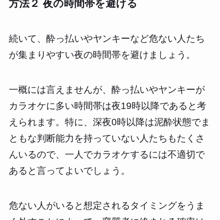
方法２ 夜の時間帯を避ける
続いて、酔っ払いやヤンキーなど危ない人たち
が集まりやすい夜の時間帯を避けましょう。
一概には言えませんが、酔っ払いやヤンキーが
カラオケに多い時間帯は夜19時以降であると考
えられます。特に、深夜0時以降は泥酔状態でま
ともな判断能力を持っていない人たちもたくさ
んいるので、一人でカラオケするには不適切で
あると言ってよいでしょう。
危ない人がいると想定されるタイミングをうま