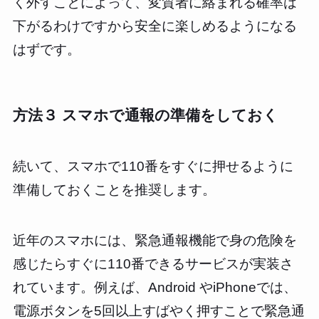
く外すことによって、変質者に絡まれる確率は
下がるわけですから安全に楽しめるようになる
はずです。
方法３ スマホで通報の準備をしておく
続いて、スマホで110番をすぐに押せるように
準備しておくことを推奨します。
近年のスマホには、緊急通報機能で身の危険を
感じたらすぐに110番できるサービスが実装さ
れています。例えば、Android やiPhoneでは、
電源ボタンを5回以上すばやく押すことで緊急通