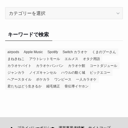
カ
テ
ゴ
リ
キーワードで検索
ー
airpods
Apple Music
Spotify
Switch カラオケ
くまのプーさん
まねきねこ
アウトレットモール
エルメス
オタク用語
カラオケバイト
カラオケバンバン
カラオケ館
コートダジュール
ジャンカラ
ノイズキャンセル
ハウルの動く城
ビックエコー
ヘアースタイル
ポケカラ
ワンピース
一人カラオケ
君たちはどう生きるか
縮毛矯正
骨伝導イヤホン
プライバシーポリシー
運営事業者情報
サイトマップ