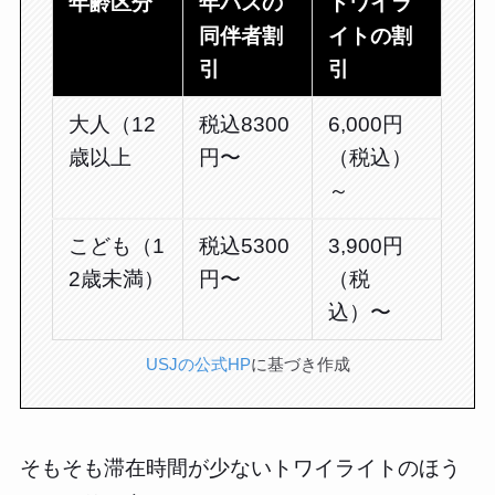
年齢区分
年パスの
トワイラ
同伴者割
イトの割
引
引
大人（12
税込8300
6,000円
歳以上
円〜
（税込）
～
こども（1
税込5300
3,900円
2歳未満）
円〜
（税
込）〜
USJの公式HP
に基づき作成
そもそも滞在時間が少ないトワイライトのほう