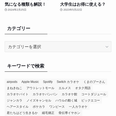
気になる種類も解説！
大学生はお得に使える？
2024年2月25日
2023年5月22日
カテゴリー
カ
テ
ゴ
リ
キーワードで検索
ー
airpods
Apple Music
Spotify
Switch カラオケ
くまのプーさん
まねきねこ
アウトレットモール
エルメス
オタク用語
カラオケバイト
カラオケバンバン
カラオケ館
コートダジュール
ジャンカラ
ノイズキャンセル
ハウルの動く城
ビックエコー
ヘアースタイル
ポケカラ
ワンピース
一人カラオケ
君たちはどう生きるか
縮毛矯正
骨伝導イヤホン