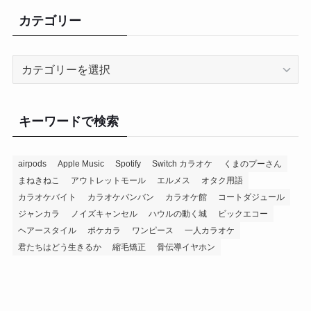
カテゴリー
カ
テ
ゴ
リ
キーワードで検索
ー
airpods
Apple Music
Spotify
Switch カラオケ
くまのプーさん
まねきねこ
アウトレットモール
エルメス
オタク用語
カラオケバイト
カラオケバンバン
カラオケ館
コートダジュール
ジャンカラ
ノイズキャンセル
ハウルの動く城
ビックエコー
ヘアースタイル
ポケカラ
ワンピース
一人カラオケ
君たちはどう生きるか
縮毛矯正
骨伝導イヤホン