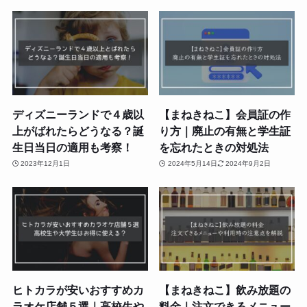
ディズニーランドで４歳以
【まねきねこ】会員証の作
上がばれたらどうなる？誕
り方｜廃止の有無と学生証
生日当日の適用も考察！
を忘れたときの対処法
2023年12月1日
2024年5月14日
2024年9月2日
ヒトカラが安いおすすめカ
【まねきねこ】飲み放題の
ラオケ店舗５選｜高校生や
料金｜注文できるメニュー