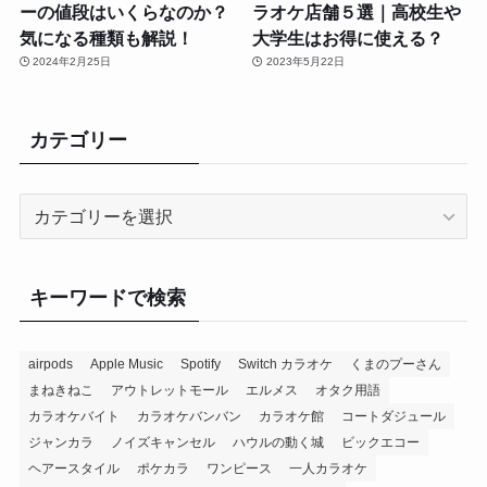
ーの値段はいくらなのか？
ラオケ店舗５選｜高校生や
気になる種類も解説！
大学生はお得に使える？
2024年2月25日
2023年5月22日
カテゴリー
カ
テ
ゴ
リ
キーワードで検索
ー
airpods
Apple Music
Spotify
Switch カラオケ
くまのプーさん
まねきねこ
アウトレットモール
エルメス
オタク用語
カラオケバイト
カラオケバンバン
カラオケ館
コートダジュール
ジャンカラ
ノイズキャンセル
ハウルの動く城
ビックエコー
ヘアースタイル
ポケカラ
ワンピース
一人カラオケ