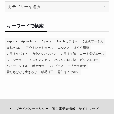
カ
テ
ゴ
リ
キーワードで検索
ー
airpods
Apple Music
Spotify
Switch カラオケ
くまのプーさん
まねきねこ
アウトレットモール
エルメス
オタク用語
カラオケバイト
カラオケバンバン
カラオケ館
コートダジュール
ジャンカラ
ノイズキャンセル
ハウルの動く城
ビックエコー
ヘアースタイル
ポケカラ
ワンピース
一人カラオケ
君たちはどう生きるか
縮毛矯正
骨伝導イヤホン
プライバシーポリシー
運営事業者情報
サイトマップ