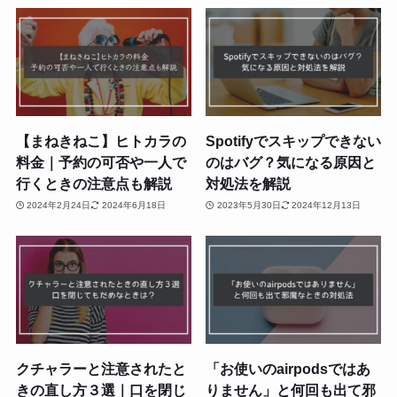
【まねきねこ】ヒトカラの
Spotifyでスキップできない
料金｜予約の可否や一人で
のはバグ？気になる原因と
行くときの注意点も解説
対処法を解説
2024年2月24日
2024年6月18日
2023年5月30日
2024年12月13日
クチャラーと注意されたと
「お使いのairpodsではあ
きの直し方３選｜口を閉じ
りません」と何回も出て邪