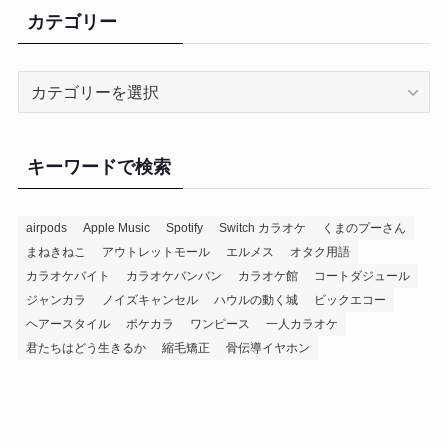
カテゴリー
カ
テ
ゴ
リ
キーワードで検索
ー
airpods
Apple Music
Spotify
Switch カラオケ
くまのプーさん
まねきねこ
アウトレットモール
エルメス
オタク用語
カラオケバイト
カラオケバンバン
カラオケ館
コートダジュール
ジャンカラ
ノイズキャンセル
ハウルの動く城
ビックエコー
ヘアースタイル
ポケカラ
ワンピース
一人カラオケ
君たちはどう生きるか
縮毛矯正
骨伝導イヤホン