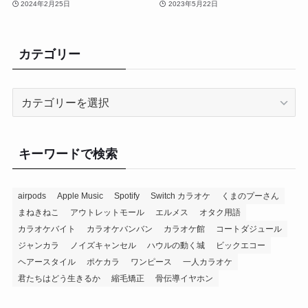
2024年2月25日
2023年5月22日
カテゴリー
カ
テ
ゴ
リ
キーワードで検索
ー
airpods
Apple Music
Spotify
Switch カラオケ
くまのプーさん
まねきねこ
アウトレットモール
エルメス
オタク用語
カラオケバイト
カラオケバンバン
カラオケ館
コートダジュール
ジャンカラ
ノイズキャンセル
ハウルの動く城
ビックエコー
ヘアースタイル
ポケカラ
ワンピース
一人カラオケ
君たちはどう生きるか
縮毛矯正
骨伝導イヤホン