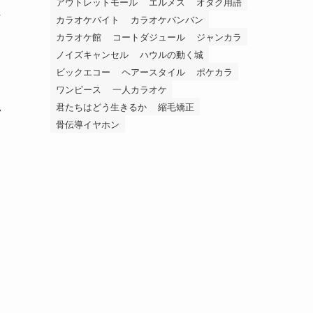
アウトレットモール
エルメス
オタク用語
な
カラオケバイト
カラオケバンバン
カラオケ館
コートダジュール
ジャンカラ
ノイズキャンセル
ハウルの動く城
ビックエコー
ヘアースタイル
ポケカラ
く
ワンピース
一人カラオケ
い
君たちはどう生きるか
縮毛矯正
骨伝導イヤホン
よ