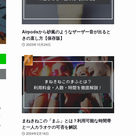
Airpodsから砂嵐のようなザーザー音が出ると
きの直し方【保存版】
2023年10月24日
気
ー
まねきねこの「まふ」とは？利用可能な時間帯
で
と一人カラオケの可否を解説
2024年2月16日