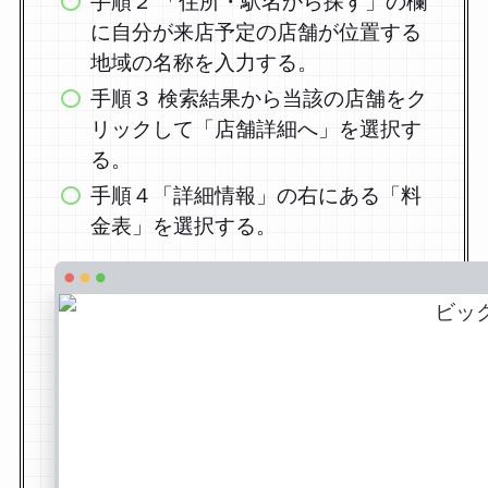
手順２ 「住所・駅名から探す」の欄
に自分が来店予定の店舗が位置する
地域の名称を入力する。
手順３ 検索結果から当該の店舗をク
リックして「店舗詳細へ」を選択す
る。
手順４「詳細情報」の右にある「料
金表」を選択する。