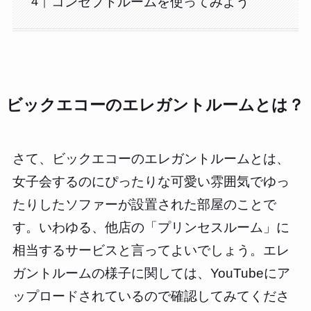
コンセプトルームを使ってみよう
ビックエコーのエレガントルームとは？
さて、ビックエコーのエレガントルームとは、
女子会するのにぴったりな可愛い雰囲気でゆっ
たりしたソファーが設置された部屋のことで
す。いわゆる、他店の「プリンセスルーム」に
相当するサービスと言ってよいでしょう。エレ
ガントルームの様子に関しては、YouTubeにア
ップロードされているので確認してみてくださ