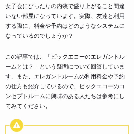
女子会にぴったりの内装で盛り上がること間違
いない部屋になっています。実際、友達と利用
する際に、料金や予約はどのようなシステムに
なっているのでしょうか？
この記事では、「ビックエコーのエレガントル
ームとは？」という疑問について回答していま
す。また、エレガントルームの利用料金や予約
の仕方も紹介しているので、ビックエコーのコ
ンセプトルームに興味のある人たちは参考にし
てみてください。