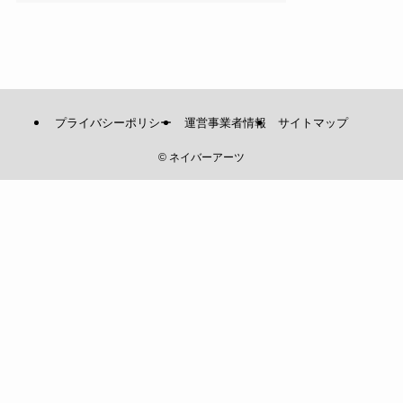
プライバシーポリシー
運営事業者情報
サイトマップ
©
ネイバーアーツ