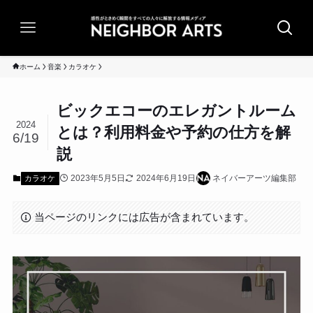
ホーム
音楽
カラオケ
ビックエコーのエレガントルーム
2024
とは？利用料金や予約の仕方を解
6/19
説
2023年5月5日
2024年6月19日
ネイバーアーツ編集部
カラオケ
当ページのリンクには広告が含まれています。