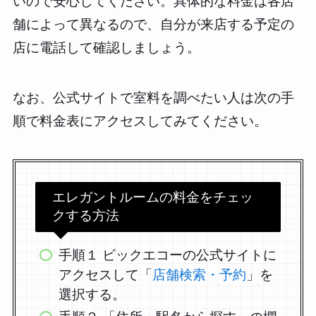
いので安心してください。具体的な料金は各店
舗によって異なるので、自分が来店する予定の
店に電話して確認しましょう。
なお、公式サイトで室料を調べたい人は次の手
順で料金表にアクセスしてみてください。
エレガントルームの料金をチェッ
クする方法
手順１ ビックエコーの公式サイトに
アクセスして「
店舗検索・予約
」を
選択する。