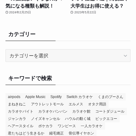
気になる種類も解説！
大学生はお得に使える？
2024年2月25日
2023年5月22日
カテゴリー
カ
テ
ゴ
リ
キーワードで検索
ー
airpods
Apple Music
Spotify
Switch カラオケ
くまのプーさん
まねきねこ
アウトレットモール
エルメス
オタク用語
カラオケバイト
カラオケバンバン
カラオケ館
コートダジュール
ジャンカラ
ノイズキャンセル
ハウルの動く城
ビックエコー
ヘアースタイル
ポケカラ
ワンピース
一人カラオケ
君たちはどう生きるか
縮毛矯正
骨伝導イヤホン