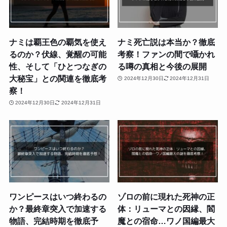
ナミは覇王色の覇気を使え
ナミ死亡説は本当か？徹底
るのか？伏線、覚醒の可能
考察！ファンの間で囁かれ
性、そして「ひとつなぎの
る噂の真相と今後の展開
大秘宝」との関連を徹底考
2024年12月30日
2024年12月31日
察！
2024年12月30日
2024年12月31日
ワンピースはいつ終わるの
ゾロの前に現れた死神の正
か？最終章突入で加速する
体：リューマとの因縁、閻
物語、完結時期を徹底予
魔との宿命…ワノ国編最大